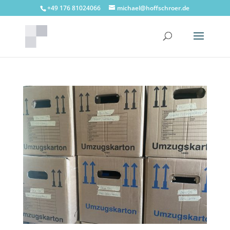
+49 176 81024066
michael@hoffschroer.de