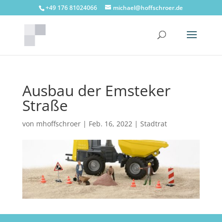
+49 176 81024066
michael@hoffschroer.de
Ausbau der Emsteker
Straße
von
mhoffschroer
|
Feb. 16, 2022
|
Stadtrat