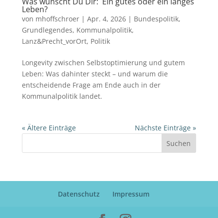
Was wünscht Du Dir: Ein gutes oder ein langes
Leben?
von
mhoffschroer
|
Apr. 4, 2026
|
Bundespolitik
,
Grundlegendes
,
Kommunalpolitik
,
Lanz&Precht_vorOrt
,
Politik
Longevity zwischen Selbstoptimierung und gutem
Leben: Was dahinter steckt – und warum die
entscheidende Frage am Ende auch in der
Kommunalpolitik landet.
« Ältere Einträge
Nächste Einträge »
Suchen
Datenschutz
Impressum