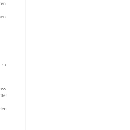
ten
hen
n
n zu
dass
tler
 den