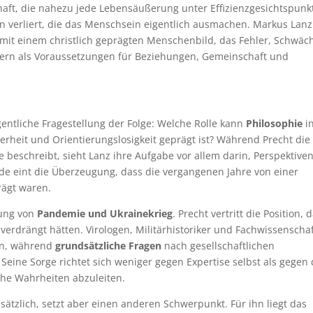
chaft, die nahezu jede Lebensäußerung unter Effizienzgesichtspunk
n verliert, die das Menschsein eigentlich ausmachen. Markus Lanz
 mit einem christlich geprägten Menschenbild, das Fehler, Schwäc
ndern als Voraussetzungen für Beziehungen, Gemeinschaft und
gentliche Fragestellung der Folge: Welche Rolle kann
Philosophie
i
erheit und Orientierungslosigkeit geprägt ist? Während Precht die
 beschreibt, sieht Lanz ihre Aufgabe vor allem darin, Perspektive
e eint die Überzeugung, dass die vergangenen Jahre von einer
ägt waren.
tung von
Pandemie und Ukrainekrieg
. Precht vertritt die Position, 
verdrängt hätten. Virologen, Militärhistoriker und Fachwissenschaf
en, während
grundsätzliche Fragen
nach gesellschaftlichen
 Seine Sorge richtet sich weniger gegen Expertise selbst als gegen
che Wahrheiten abzuleiten.
sätzlich, setzt aber einen anderen Schwerpunkt. Für ihn liegt das