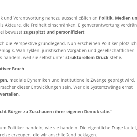
itik und Verantwortung nahezu ausschließlich an
Politik, Medien u
 als Akteure, die Freiheit einschränken, Eigenverantwortung verdrä
bei bewusst
zugespitzt und personifiziert
.
doch die Perspektive grundlegend. Nun erscheinen Politiker plötzlich
nlogik, Wahlzyklen, juristischen Vorgaben und gesellschaftlichen
s handeln, weil sie selbst unter
strukturellem Druck
stehe.
tiver Bruch
.
ngen
, mediale Dynamiken und institutionelle Zwänge geprägt wird,
erursacher dieser Entwicklungen sein. Wer die Systemzwänge ernst
verteilen
.
cht Bürger zu Zuschauern ihrer eigenen Demokratie.“
um Politiker handeln, wie sie handeln. Die eigentliche Frage lautet
nreize erzeugen, die wir anschließend beklagen.