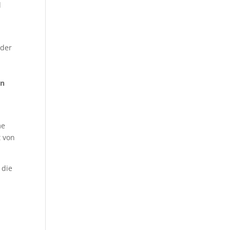
d
 der
on
me
t von
 die