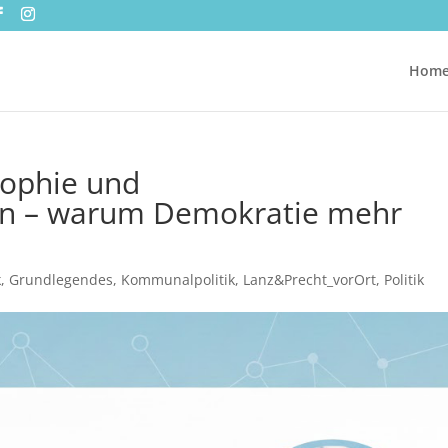
Hom
sophie und
en – warum Demokratie mehr
k
,
Grundlegendes
,
Kommunalpolitik
,
Lanz&Precht_vorOrt
,
Politik