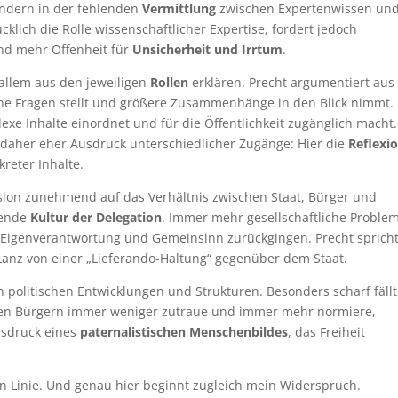
sondern in der fehlenden
Vermittlung
zwischen Expertenwissen un
ücklich die Rolle wissenschaftlicher Expertise, fordert jedoch
 und mehr Offenheit für
Unsicherheit und Irrtum
.
 allem aus den jeweiligen
Rollen
erklären. Precht argumentiert aus
che Fragen stellt und größere Zusammenhänge in den Blick nimmt.
lexe Inhalte einordnet und für die Öffentlichkeit zugänglich macht.
t daher eher Ausdruck unterschiedlicher Zugänge: Hier die
Reflexi
kreter Inhalte.
ssion zunehmend auf das Verhältnis zwischen Staat, Bürger und
sende
Kultur der Delegation
. Immer mehr gesellschaftliche Proble
 Eigenverantwortung und Gemeinsinn zurückgingen. Precht sprich
 Lanz von einer „Lieferando-Haltung“ gegenüber dem Staat.
n politischen Entwicklungen und Strukturen. Besonders scharf fällt
en Bürgern immer weniger zutraue und immer mehr normiere,
usdruck eines
paternalistischen Menschenbildes
, das Freiheit
ren Linie. Und genau hier beginnt zugleich mein Widerspruch.