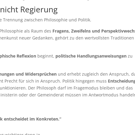
 nicht Regierung
e Trennung zwischen Philosophie und Politik.
r Philosophie als Raum des
Fragens, Zweifelns und Perspektivwech
enkunst neuer Gedanken, gehört zu den wertvollsten Traditionen
phische Reflexion
beginnt,
politische Handlungsanweisungen
zu
nungen und Widersprüchen
und erhebt zugleich den Anspruch, d
 Precht für sich in Anspruch. Politik hingegen muss
Entscheidun
funktionieren. Der Philosoph darf im Fragemodus bleiben und das
 Ministerin oder der Gemeinderat müssen im Antwortmodus handel
ik entscheidet im Konkreten.“
ng wichtiger denn je.