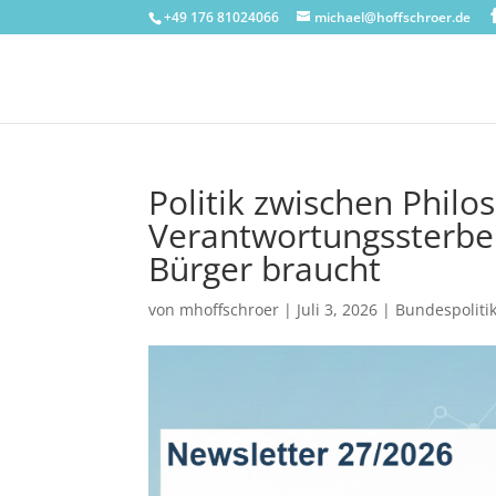
+49 176 81024066
michael@hoffschroer.de
Politik zwischen Philo
Verantwortungssterb
Bürger braucht
von
mhoffschroer
|
Juli 3, 2026
|
Bundespoliti