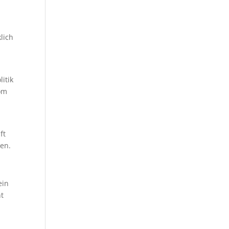
lich
,
litik
vom
ft
den.
ein
ht