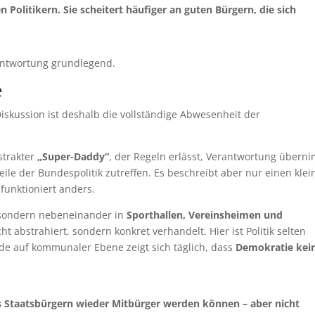
 Politikern. Sie scheitert häufiger an guten Bürgern, die sich
rantwortung grundlegend.
e
skussion ist deshalb die vollständige Abwesenheit der
strakter
„Super-Daddy“
, der Regeln erlässt, Verantwortung übern
ile der Bundespolitik zutreffen. Es beschreibt aber nur einen klei
funktioniert anders.
s, sondern nebeneinander in
Sporthallen, Vereinsheimen und
cht abstrahiert, sondern konkret verhandelt. Hier ist Politik selten
de auf kommunaler Ebene zeigt sich täglich, dass
Demokratie kei
s Staatsbürgern wieder Mitbürger werden können – aber nicht