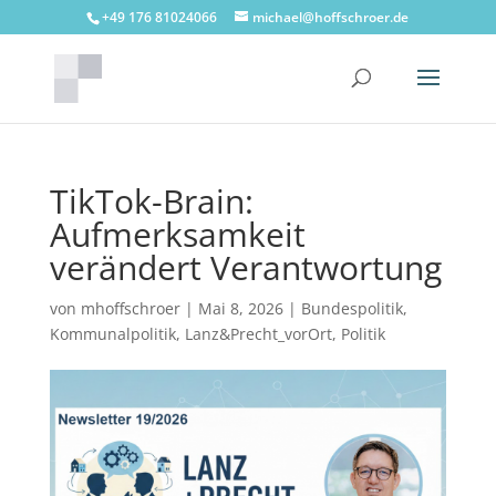
+49 176 81024066
michael@hoffschroer.de
TikTok-Brain:
Aufmerksamkeit
verändert Verantwortung
von
mhoffschroer
|
Mai 8, 2026
|
Bundespolitik
,
Kommunalpolitik
,
Lanz&Precht_vorOrt
,
Politik