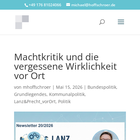
+49 176 81024066
michael@hoffschroer.de
Machtkritik und die
vergessene Wirklichkeit
vor Ort
von
mhoffschroer
|
Mai 15, 2026
|
Bundespolitik
,
Grundlegendes
,
Kommunalpolitik
,
Lanz&Precht_vorOrt
,
Politik