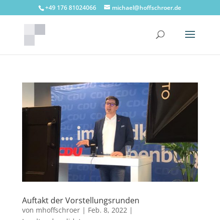
+49 176 81024066
michael@hoffschroer.de
Auftakt der Vorstellungsrunden
von
mhoffschroer
|
Feb. 8, 2022
|