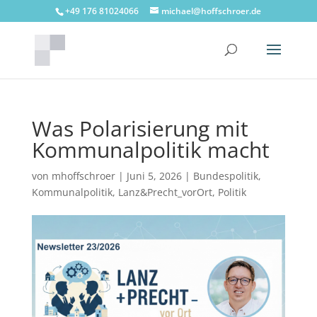
+49 176 81024066
michael@hoffschroer.de
Was Polarisierung mit
Kommunalpolitik macht
von
mhoffschroer
|
Juni 5, 2026
|
Bundespolitik
,
Kommunalpolitik
,
Lanz&Precht_vorOrt
,
Politik