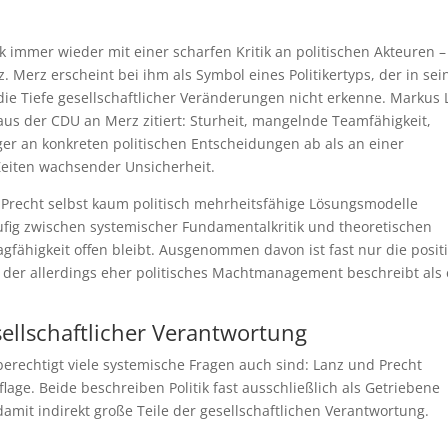
k immer wieder mit einer scharfen Kritik an politischen Akteuren –
 Merz erscheint bei ihm als Symbol eines Politikertyps, der in sei
die Tiefe gesellschaftlicher Veränderungen nicht erkenne. Markus 
n aus der CDU an Merz zitiert: Sturheit, mangelnde Teamfähigkeit,
er an konkreten politischen Entscheidungen ab als an einer
Zeiten wachsender Unsicherheit.
nd Precht selbst kaum politisch mehrheitsfähige Lösungsmodelle
ufig zwischen systemischer Fundamentalkritik und theoretischen
agfähigkeit offen bleibt. Ausgenommen davon ist fast nur die posit
 der allerdings eher politisches Machtmanagement beschreibt als 
ellschaftlicher Verantwortung
berechtigt viele systemische Fragen auch sind: Lanz und Precht
age. Beide beschreiben Politik fast ausschließlich als Getriebene
amit indirekt große Teile der gesellschaftlichen Verantwortung.