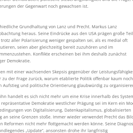
erungen der Gegenwart noch gewachsen ist.
chiedliche Grundhaltung von Lanz und Precht. Markus Lanz
Beobachtung heraus. Seine Eindrücke aus den USA prägen große Tei
trotz aller Polarisierung weniger gespalten sei, als es medial oft
tieren, seien aber gleichzeitig bereit zuzuhören und im
mmenzustehen. Konflikte erscheinen bei ihm deshalb zunächst
ger Demokratie.
gen mit einer wachsenden Skepsis gegenüber der Leistungsfähigke
 zu der Frage zurück, warum etablierte Politik offenbar kaum noch
len Aufstieg und politische Orientierung glaubwürdig zu organisiere
r ihn handelt es sich nicht mehr um eine Krise innerhalb des Syste
 repräsentative Demokratie westlicher Prägung sei im Kern ein Mo
edingungen von Digitalisierung, Datenkapitalismus, globalisierten
g an seine Grenzen stoße. Immer wieder verwendet Precht das Bil
ren Reformen nicht mehr flottgemacht werden könne. Seine Diagno
rundlegendes „Update“, ansonsten drohe ihr langfristig