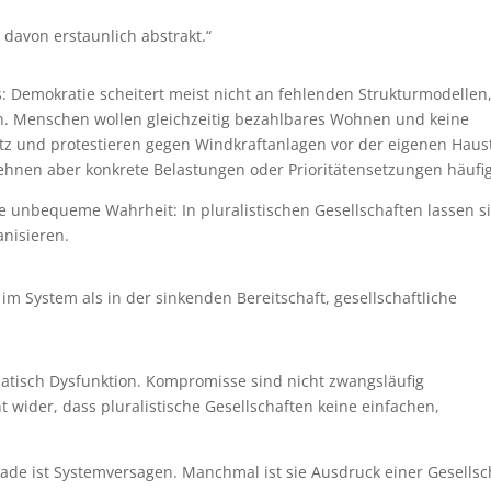
 davon erstaunlich abstrakt.“
: Demokratie scheitert meist nicht an fehlenden Strukturmodellen
n. Menschen wollen gleichzeitig bezahlbares Wohnen und keine
tz und protestieren gegen Windkraftanlagen vor der eigenen Haus
lehnen aber konkrete Belastungen oder Prioritätensetzungen häufig
e unbequeme Wahrheit: In pluralistischen Gesellschaften lassen s
anisieren.
 im System als in der sinkenden Bereitschaft, gesellschaftliche
matisch Dysfunktion. Kompromisse sind nicht zwangsläufig
 wider, dass pluralistische Gesellschaften keine einfachen,
ade ist Systemversagen. Manchmal ist sie Ausdruck einer Gesellsc