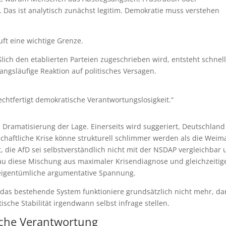
Das ist analytisch zunächst legitim. Demokratie muss verstehen
ft eine wichtige Grenze.
lich den etablierten Parteien zugeschrieben wird, entsteht schnell
zwangsläufige Reaktion auf politisches Versagen.
chtfertigt demokratische Verantwortungslosigkeit.“
e Dramatisierung der Lage. Einerseits wird suggeriert, Deutschland
tschaftliche Krise könne strukturell schlimmer werden als die Weim
nt, die AfD sei selbstverständlich nicht mit der NSDAP vergleichbar
au diese Mischung aus maximaler Krisendiagnose und gleichzeitig
e eigentümliche argumentative Spannung.
das bestehende System funktioniere grundsätzlich nicht mehr, da
che Stabilität irgendwann selbst infrage stellen.
ische Verantwortung