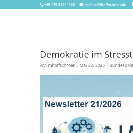
+49 176 81024066
michael@hoffschroer.de
Demokratie im Stress
von
mhoffschroer
|
Mai 22, 2026
|
Bundespolit