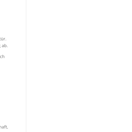
,
tür.
 ab.
ich
haft,