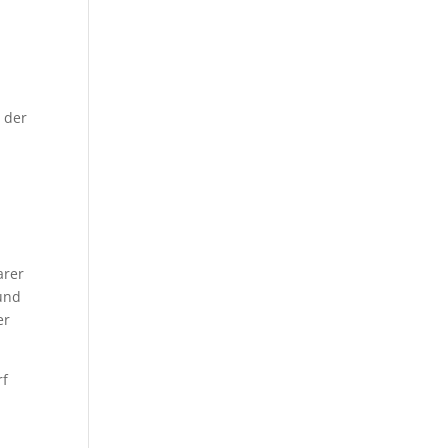
 der
arer
 und
er
rf