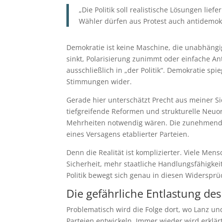
„Die Politik soll realistische Lösungen lie
Wähler dürfen aus Protest auch antidemok
Demokratie ist keine Maschine, die unabhängi
sinkt, Polarisierung zunimmt oder einfache An
ausschließlich in „der Politik“. Demokratie s
Stimmungen wider.
Gerade hier unterschätzt Precht aus meiner Si
tiefgreifende Reformen und strukturelle Neuo
Mehrheiten notwendig wären. Die zunehmende S
eines Versagens etablierter Parteien.
Denn die Realität ist komplizierter. Viele M
Sicherheit, mehr staatliche Handlungsfähigk
Politik bewegt sich genau in diesen Widersprü
Die gefährliche Entlastung des
Problematisch wird die Folge dort, wo Lanz un
Parteien entwickeln. Immer wieder wird erklä