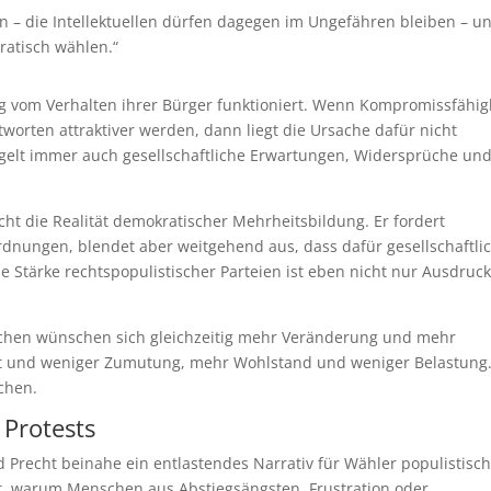
fern – die Intellektuellen dürfen dagegen im Ungefähren bleiben – u
ratisch wählen.“
g vom Verhalten ihrer Bürger funktioniert. Wenn Kompromissfähig
tworten attraktiver werden, dann liegt die Ursache dafür nicht
piegelt immer auch gesellschaftliche Erwartungen, Widersprüche un
cht die Realität demokratischer Mehrheitsbildung. Er fordert
rdnungen, blendet aber weitgehend aus, dass dafür gesellschaftli
tärke rechtspopulistischer Parteien ist eben nicht nur Ausdruc
enschen wünschen sich gleichzeitig mehr Veränderung und mehr
eit und weniger Zumutung, mehr Wohlstand und weniger Belastung
chen.
 Protests
d Precht beinahe ein entlastendes Narrativ für Wähler populistisc
rt, warum Menschen aus Abstiegsängsten, Frustration oder