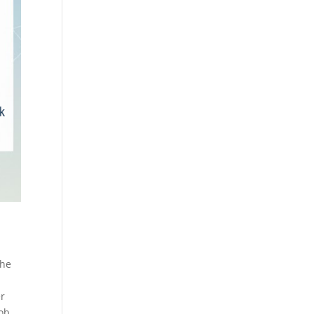
che
er
 ob