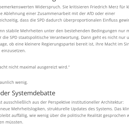
 bemerkenswerten Widerspruch. Sie kritisieren Friedrich Merz für k
ine Ablehnung einer Zusammenarbeit mit der AfD oder einer
ichzeitig, dass die SPD dadurch überproportionalen Einfluss gewi
enn stabile Mehrheiten unter den bestehenden Bedingungen nur m
r die SPD staatspolitische Verantwortung. Dann geht es nicht nur
rage, ob eine kleinere Regierungspartei bereit ist, ihre Macht im S
l einzusetzen.
Macht nicht maximal ausgereizt wird.“
aunlich wenig.
 der Systemdebatte
ausschließlich aus der Perspektive institutioneller Architektur:
eue Mehrheitslogiken, strukturelle Updates des Systems. Das kli
leibt auffällig, wie wenig über die politische Realität gesprochen 
ren müssten.