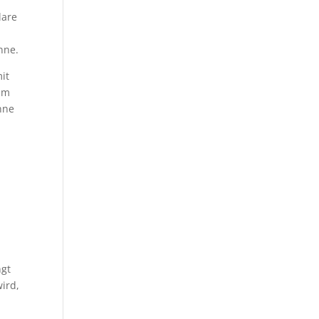
lare
nne.
it
 um
inne
ngt
wird,