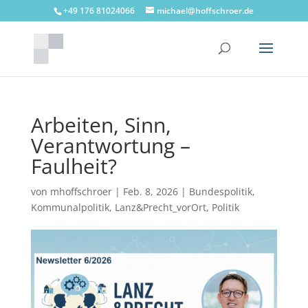
+49 176 81024066
michael@hoffschroer.de
Arbeiten, Sinn,
Verantwortung –
Faulheit?
von
mhoffschroer
|
Feb. 8, 2026
|
Bundespolitik
,
Kommunalpolitik
,
Lanz&Precht_vorOrt
,
Politik