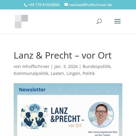
+49 176 81024066
michael@hoffschroer.de
Lanz & Precht – vor Ort
von
mhoffschroer
|
Jan. 3, 2026
|
Bundespolitik
,
Kommunalpolitik
,
Laxten
,
Lingen
,
Politik