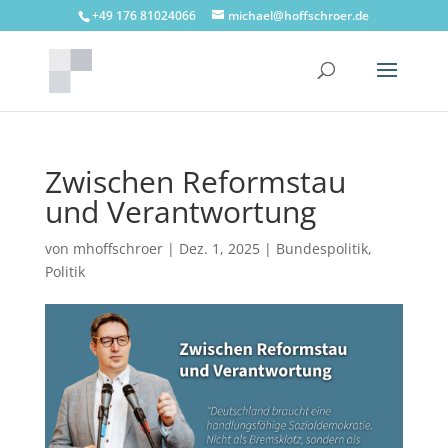
+49 176 81024066
michael@hoffschroer.de
Zwischen Reformstau
und Verantwortung
von
mhoffschroer
|
Dez. 1, 2025
|
Bundespolitik
,
Politik