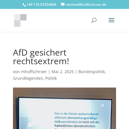
+49 176 81024066
michael@hoffschroer.de
AfD gesichert
rechtsextrem!
von
mhoffschroer
|
Mai 2, 2025
|
Bundespolitik
,
Grundlegendes
,
Politik