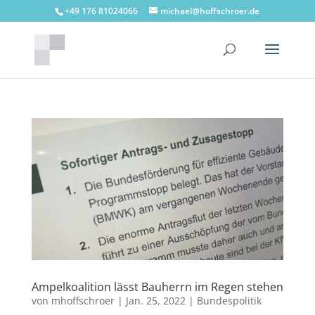
+49 176 81024066
michael@hoffschroer.de
Ampelkoalition lässt Bauherrn im Regen stehen
von
mhoffschroer
|
Jan. 25, 2022
|
Bundespolitik