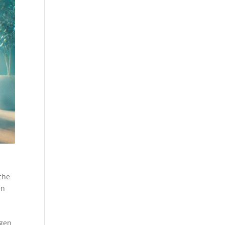
che
en
ngen