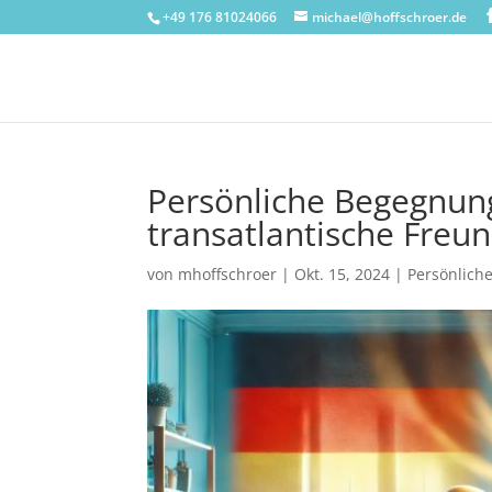
+49 176 81024066
michael@hoffschroer.de
Persönliche Begegnun
transatlantische Freu
von
mhoffschroer
|
Okt. 15, 2024
|
Persönlich