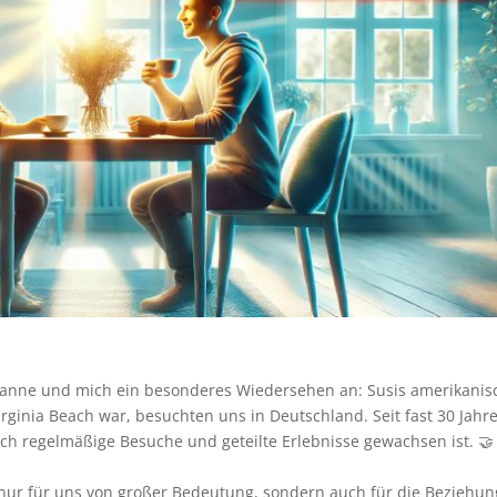
usanne und mich ein besonderes Wiedersehen an: Susis amerikanis
Virginia Beach war, besuchten uns in Deutschland. Seit fast 30 Jahr
ch regelmäßige Besuche und geteilte Erlebnisse gewachsen ist. 🤝
 nur für uns von großer Bedeutung, sondern auch für die Beziehu