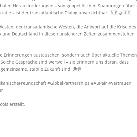
obalen Herausforderungen – von geopolitischen Spannungen über
tie – ist der transatlantische Dialog unverzichtbar. 🇩🇪🤝🇺🇸
Westen, der transatlantische Westen, die Antwort auf die Krise des
USA und Deutschland in diesen unsicheren Zeiten zusammenstehen
e Erinnerungen austauschen, sondern auch über aktuelle Themen
Solche Gespräche sind wertvoll – sie erinnern uns daran, dass
 gemeinsame, stabile Zukunft sind. 🌍💬
kanischeFreundschaft
#GlobalPartnerships
#AuPair
#Vertrauen
er
ols erstellt.