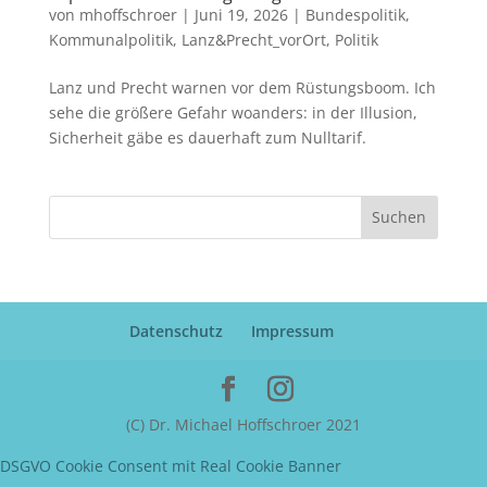
von
mhoffschroer
|
Juni 19, 2026
|
Bundespolitik
,
Kommunalpolitik
,
Lanz&Precht_vorOrt
,
Politik
Lanz und Precht warnen vor dem Rüstungsboom. Ich
sehe die größere Gefahr woanders: in der Illusion,
Sicherheit gäbe es dauerhaft zum Nulltarif.
Suchen
Datenschutz
Impressum
(C) Dr. Michael Hoffschroer 2021
DSGVO Cookie Consent mit Real Cookie Banner