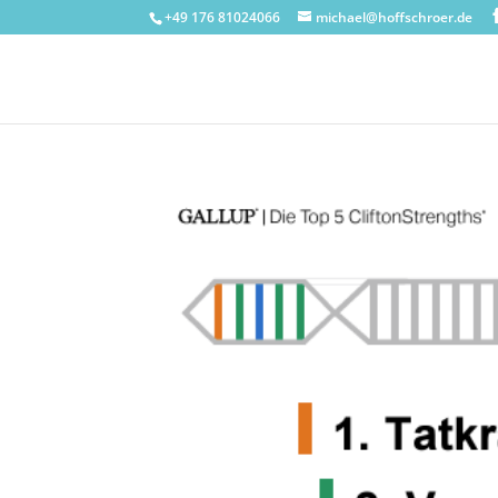
+49 176 81024066
michael@hoffschroer.de