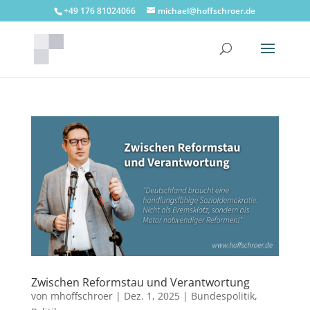
+49 176 81024066
michael@hoffschroer.de
Zwischen Reformstau und Verantwortung
von
mhoffschroer
|
Dez. 1, 2025
|
Bundespolitik
,