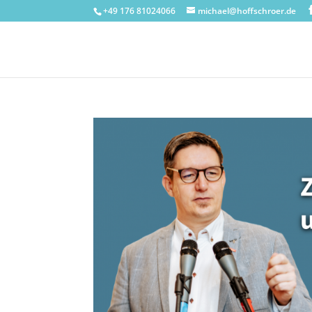
+49 176 81024066
michael@hoffschroer.de