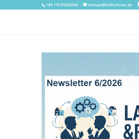
+49 176 81024066
michael@hoffschroer.de