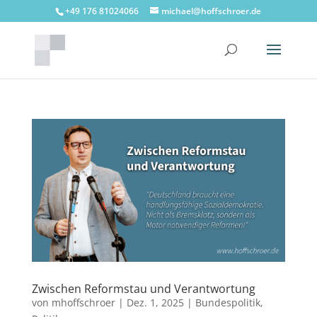
+49 176 81024066
michael@hoffschroer.de
Zwischen Reformstau und Verantwortung
von
mhoffschroer
|
Dez. 1, 2025
|
Bundespolitik
,