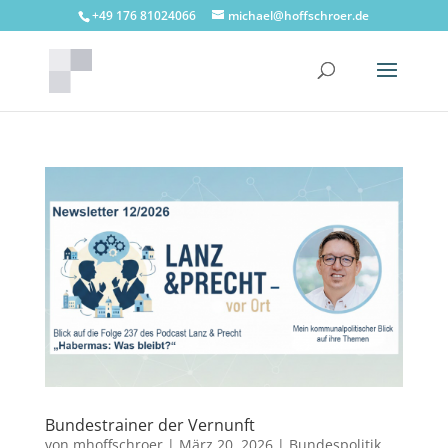
+49 176 81024066
michael@hoffschroer.de
Bundestrainer der Vernunft
von
mhoffschroer
|
März 20, 2026
|
Bundespolitik
,