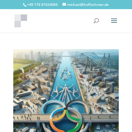
+49 176 81024066
michael@hoffschroer.de