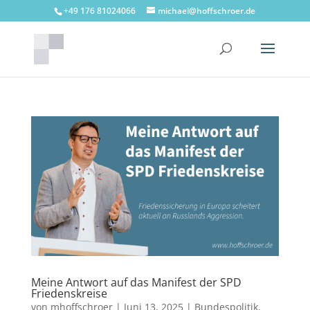
+49 176 81024066
michael@hoffschroer.de
Meine Antwort auf das Manifest der SPD
Friedenskreise
von
mhoffschroer
|
Juni 13, 2025
|
Bundespolitik
,