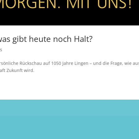
as gibt heute noch Halt?
es
rsönliche Rückschau auf 1050 Jahre Lingen – und die Frage, wie au
ft Zukunft wird.