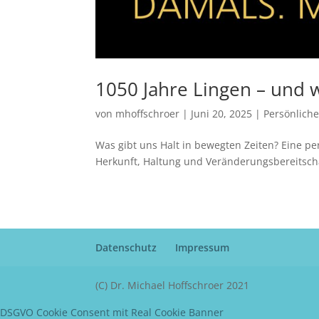
1050 Jahre Lingen – und w
von
mhoffschroer
|
Juni 20, 2025
|
Persönlich
Was gibt uns Halt in bewegten Zeiten? Eine pe
Herkunft, Haltung und Veränderungsbereitscha
Datenschutz
Impressum
(C) Dr. Michael Hoffschroer 2021
DSGVO Cookie Consent mit Real Cookie Banner