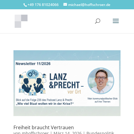
+49 176 81024066
michael@hoffschroer.de
Freiheit braucht Vertrauen
von
mhoffschroer
|
März 14, 2026
|
Bundespolitik
,