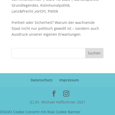
Grundlegendes
,
Kommunalpolitik
,
Lanz&Precht_vorOrt
,
Politik
Freiheit oder Sicherheit? Warum der wachsende
Staat nicht nur politisch gewollt ist – sondern auch
Ausdruck unserer eigenen Erwartungen
Suchen
Datenschutz
Impressum
(C) Dr. Michael Hoffschroer 2021
DSGVO Cookie Consent mit Real Cookie Banner