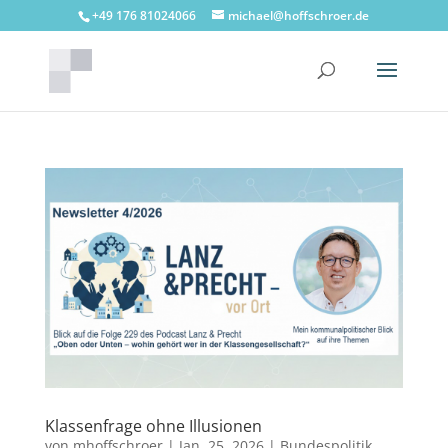
+49 176 81024066
michael@hoffschroer.de
Klassenfrage ohne Illusionen
von
mhoffschroer
|
Jan. 25, 2026
|
Bundespolitik
,