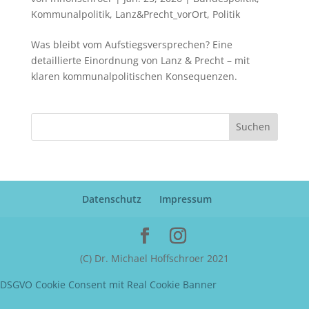
Kommunalpolitik
,
Lanz&Precht_vorOrt
,
Politik
Was bleibt vom Aufstiegsversprechen? Eine
detaillierte Einordnung von Lanz & Precht – mit
klaren kommunalpolitischen Konsequenzen.
Suchen
Datenschutz
Impressum
(C) Dr. Michael Hoffschroer 2021
DSGVO Cookie Consent mit Real Cookie Banner