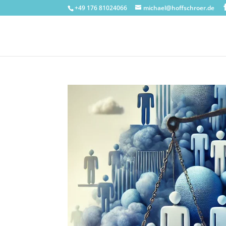
+49 176 81024066
michael@hoffschroer.de