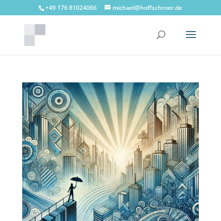
+49 176 81024066
michael@hoffschroer.de